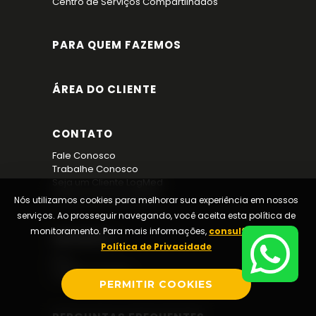
Centro de Serviços Compartilhados
PARA QUEM FAZEMOS
ÁREA DO CLIENTE
CONTATO
Fale Conosco
Trabalhe Conosco
Seja um Cliente LogMed
Política de Privacidade
Nós utilizamos cookies para melhorar sua experiência em nossos
serviços. Ao prosseguir navegando, você aceita esta política de
monitoramento. Para mais informações,
consulte nossa
IMPRENSA
Política de Privacidade
Blog
LogMed na Mídia
PERMITIR COOKIES