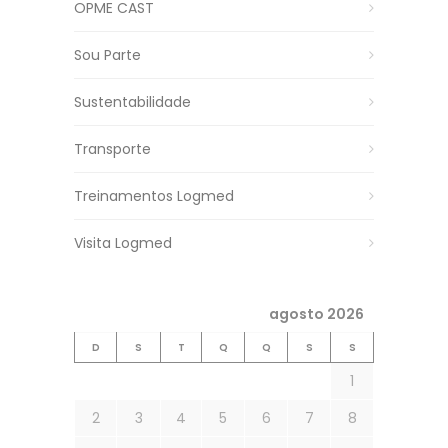
OPME CAST
Sou Parte
Sustentabilidade
Transporte
Treinamentos Logmed
Visita Logmed
agosto 2026
D
S
T
Q
Q
S
S
1
2
3
4
5
6
7
8