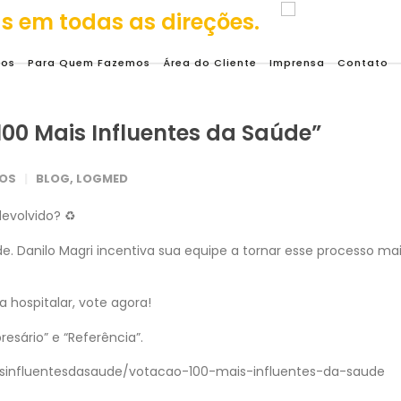
mos
Para Quem Fazemos
Área do Cliente
Imprensa
Contato
00 Mais Influentes da Saúde”
IOS
BLOG
,
LOGMED
evolvido? ♻️
úde. Danilo Magri incentiva sua equipe a tornar esse processo ma
a hospitalar, vote agora!
esário” e “Referência”.
isinfluentesdasaude/votacao-100-mais-influentes-da-saude