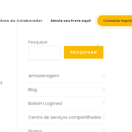
Área do Colaborador
Simule seu Frete aqui!
Consultas Rapid
Pesquisar
PESQUISAR
Armazenagem
is
Blog
Boletim Logmed
Centro de serviços compartilhados
Elogios