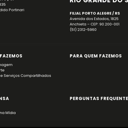
RIO GRANDE DO 
 335
ido Portinari
FILIAL PORTO ALEGRE / RS
Avenida dos Estados, 1825
Anchieta – CEP: 90.200-001
(51) 2312-5960
 FAZEMOS
PARA QUEM FAZEMOS
nagem
rte
de Serviços Compartilhados
NSA
PERGUNTAS FREQUENT
na Mídia