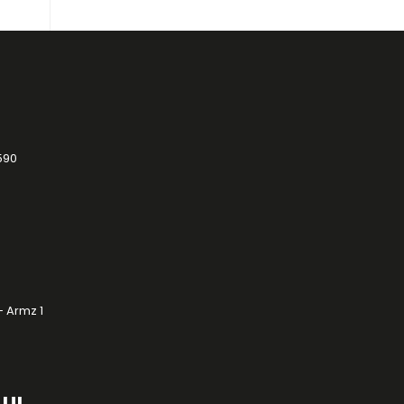
590
- Armz 1