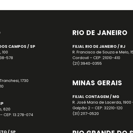
O
RIO DE JANEIRO
DOS CAMPOS / SP
FILIAL RIO DE JANEIRO / RJ
, 100
R. Francisco de Souza e Melo, 1
238-578
Cordovil – CEP: 21010-410
(21) 3940-0355
Tranchesi, 1730
MINAS GERAIS
10
FILIAL CONTAGEM / MG
R. José Maria de Lacerda, 1900 
SP
Galpão 2 – CEP: 32210-120
o, 620
(31) 2117-0520
– CEP: 13.278-074
ETO / SP