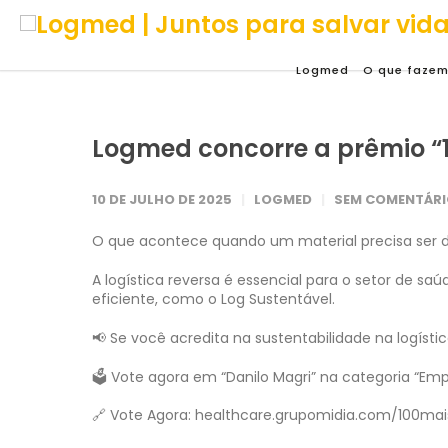
Logmed
O que faze
Logmed concorre a prêmio “1
10 DE JULHO DE 2025
LOGMED
SEM COMENTÁR
O que acontece quando um material precisa ser d
A logística reversa é essencial para o setor de sa
eficiente, como o Log Sustentável.
📢 Se você acredita na sustentabilidade na logístic
🗳️ Vote agora em “Danilo Magri” na categoria “Empr
🔗 Vote Agora: healthcare.grupomidia.com/100ma