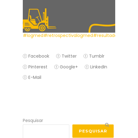
#logmed
#retrospectivalogmed
#resultados
#logisti
Facebook
Twitter
Tumblr
Pinterest
Google+
LinkedIn
E-Mail
Pesquisar
PESQUISAR