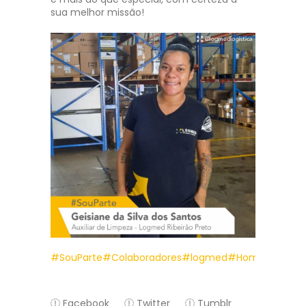
sua melhor missão!
#SouParte
#Colaboradores
#logmed
#Homenagem
#
Facebook
Twitter
Tumblr