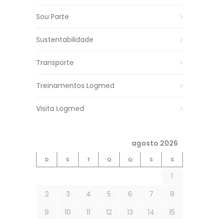
Sou Parte
Sustentabilidade
Transporte
Treinamentos Logmed
Visita Logmed
agosto 2026
D
S
T
Q
Q
S
S
1
2
3
4
5
6
7
8
9
10
11
12
13
14
15