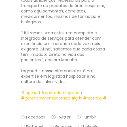
todas as licenças necessárias para o
transporte de produtos da área hospitalar,
como equipamentos, correlatos,
medicamentos, insumos de fármacia e
biológicos.
“Utilizamos uma estrutura completa e
integrada de serviços para atender com
excelência um mercado cada vez mais
exigente. Afinal, sabemos que cada etapa
tem impacto direto na vida dos
pacientes.”, declara Marinho.
Logmed – nosso diferencial está na
expertise em logística hospitalar e na
cultura de salvar vidas.
#logmed
#operadoralogistica
#gerenciamentoderisco
#gris
#rastreio
#logisticaho
Facebook
Twitter
Tumblr
Pinterest
Google+
LinkedIn