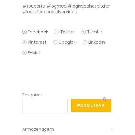
#souparte #logmed #logisticahospitalar
#logisticaparasalvarvidas
Facebook
Twitter
Tumblr
Pinterest
Google+
LinkedIn
E-Mail
Pesquisar
PESQUISAR
Armazenagem