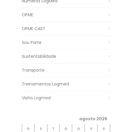
Números LogMed
OPME
OPME CAST
Sou Parte
Sustentabilidade
Transporte
Treinamentos Logmed
Visita Logmed
agosto 2026
D
S
T
Q
Q
S
S