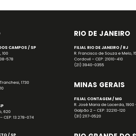
O
RIO DE JANEIRO
DOS CAMPOS / SP
FILIAL RIO DE JANEIRO / RJ
, 100
R. Francisco de Souza e Melo, 1
238-578
Cordovil – CEP: 21010-410
(21) 3940-0355
Tranchesi, 1730
MINAS GERAIS
10
FILIAL CONTAGEM / MG
R. José Maria de Lacerda, 1900 
SP
Galpão 2 – CEP: 32210-120
o, 620
(31) 2117-0520
– CEP: 13.278-074
ETO / SP