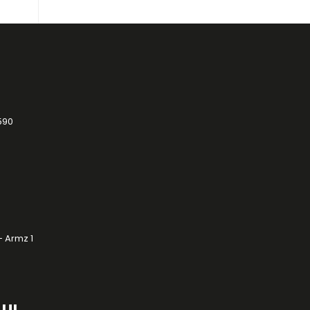
590
- Armz 1