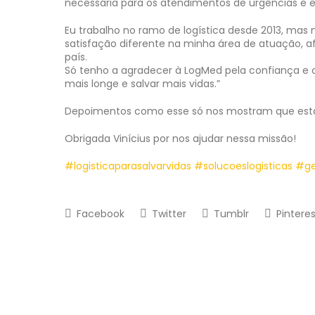
necessária para os atendimentos de urgências e el
Eu trabalho no ramo de logística desde 2013, ma
satisfação diferente na minha área de atuação, a
país.
Só tenho a agradecer à LogMed pela confiança e 
mais longe e salvar mais vidas.”
Depoimentos como esse só nos mostram que est
Obrigada Vinícius por nos ajudar nessa missão!
#logisticaparasalvarvidas
#solucoeslogisticas
#ge
Facebook
Twitter
Tumblr
Pinteres