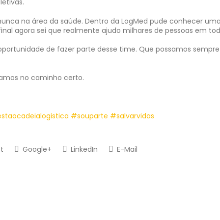
etivas.
s nunca na área da saúde. Dentro da LogMed pude conhecer um
final agora sei que realmente ajudo milhares de pessoas em to
oportunidade de fazer parte desse time. Que possamos sempre 
amos no caminho certo.
staocadeialogistica
#souparte
#salvarvidas
t
Google+
LinkedIn
E-Mail