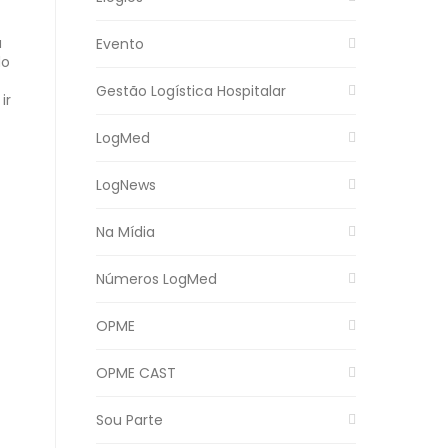
a
Evento
do
Gestão Logística Hospitalar
ir
LogMed
LogNews
Na Mídia
Números LogMed
OPME
OPME CAST
Sou Parte