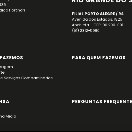
RIO GRANDE DO 
 335
ido Portinari
FILIAL PORTO ALEGRE / RS
Avenida dos Estados, 1825
Anchieta – CEP: 90.200-001
(51) 2312-5960
 FAZEMOS
PARA QUEM FAZEMOS
nagem
rte
de Serviços Compartilhados
NSA
PERGUNTAS FREQUENT
na Mídia