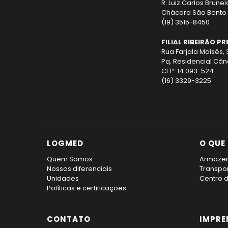
R. Luiz Carlos Brunel
Chácara São Bento 
(19) 3515-8450
FILIAL RIBEIRÃO PR
Rua Farjala Moisés,
Pq. Residencial Când
CEP: 14.093-524
(16) 3329-3225
LOGMED
O QUE
Quem Somos
Armaze
Nossos diferenciais
Transpo
Unidades
Centro 
Políticas e certificações
CONTATO
IMPRE