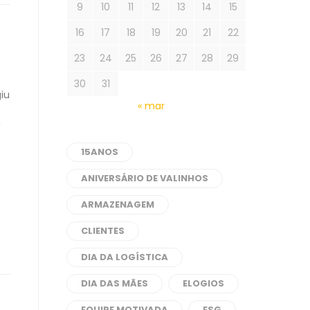
9
10
11
12
13
14
15
16
17
18
19
20
21
22
23
24
25
26
27
28
29
30
31
giu
« mar
,
15ANOS
ANIVERSÁRIO DE VALINHOS
ARMAZENAGEM
CLIENTES
DIA DA LOGÍSTICA
DIA DAS MÃES
ELOGIOS
EQUIPE MOTIVADA
ESG