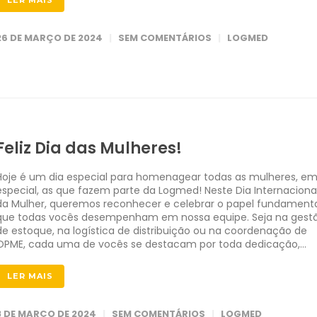
LER MAIS
26 DE MARÇO DE 2024
SEM COMENTÁRIOS
LOGMED
Feliz Dia das Mulheres!
Hoje é um dia especial para homenagear todas as mulheres, e
especial, as que fazem parte da Logmed! Neste Dia Internaciona
da Mulher, queremos reconhecer e celebrar o papel fundament
que todas vocês desempenham em nossa equipe. Seja na gest
de estoque, na logística de distribuição ou na coordenação de
OPME, cada uma de vocês se destacam por toda dedicação,…
LER MAIS
8 DE MARÇO DE 2024
SEM COMENTÁRIOS
LOGMED