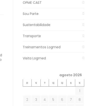
OPME CAST
Sou Parte
Sustentabilidade
Transporte
Treinamentos Logmed
ed
Visita Logmed
o
agosto 2026
D
S
T
Q
Q
S
S
1
2
3
4
5
6
7
8