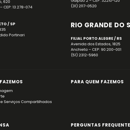
Galpão 2 – CEP: 32210-120
o, 620
(31) 2117-0520
– CEP: 13.278-074
RIO GRANDE DO 
ETO / SP
 335
ido Portinari
FILIAL PORTO ALEGRE / RS
Avenida dos Estados, 1825
Anchieta – CEP: 90.200-001
(51) 2312-5960
 FAZEMOS
PARA QUEM FAZEMOS
nagem
rte
de Serviços Compartilhados
NSA
PERGUNTAS FREQUENT