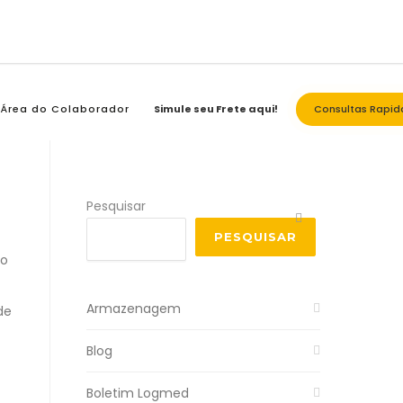
Área do Colaborador
Simule seu Frete aqui!
Consultas Rapid
Pesquisar
PESQUISAR
do
Armazenagem
de
Blog
Boletim Logmed