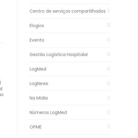
Centro de serviços compartilhados
Elogios
Evento
Gestão Logística Hospitalar
LogMed
m
l
LogNews
al
ão
Na Mídia
Números LogMed
OPME