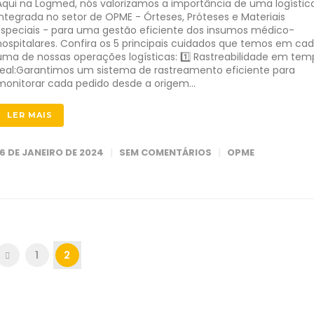
Aqui na Logmed, nós valorizamos a importância de uma logístic
integrada no setor de OPME - Órteses, Próteses e Materiais
Especiais - para uma gestão eficiente dos insumos médico-
hospitalares. Confira os 5 principais cuidados que temos em ca
uma de nossas operações logísticas: 1️⃣ Rastreabilidade em te
real:Garantimos um sistema de rastreamento eficiente para
monitorar cada pedido desde a origem…
LER MAIS
16 DE JANEIRO DE 2024
SEM COMENTÁRIOS
OPME
1
2